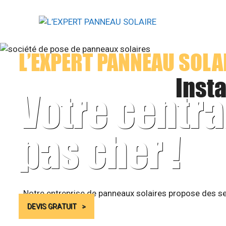
Aller
au
contenu
L’EXPERT PANNEAU SOLA
Insta
Votre centra
pas cher !
Notre entreprise de panneaux solaires propose des se
DEVIS GRATUIT