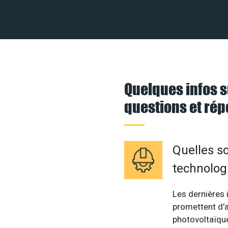
Quelques infos s
questions et ré
Quelles so
technolog
Les dernières 
promettent d'am
photovoltaïque