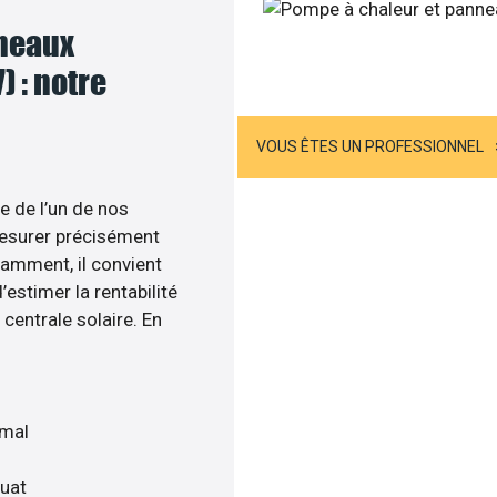
nneaux
Appelez-nous
) : notre
US ÊTES UN PARTICULIER
VOUS ÊTES UN PROFESSIONNEL
e de l’un de nos
esurer précisément
tamment, il convient
estimer la rentabilité
centrale solaire. En
imal
quat