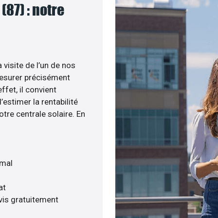
(87) : notre
 visite de l’un de nos
esurer précisément
ffet, il convient
estimer la rentabilité
otre centrale solaire. En
imal
at
vis gratuitement