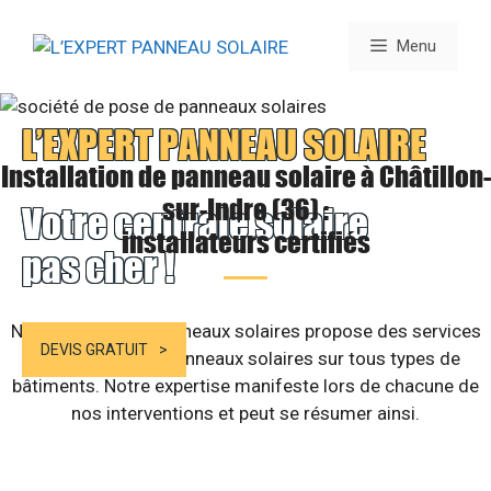
Aller
au
Menu
contenu
L’EXPERT PANNEAU SOLAIRE
Installation de panneau solaire à Châtillon-
sur-Indre (36) :
Votre centrale solaire
installateurs certifiés
pas cher !
Notre société de panneaux solaires propose des services
DEVIS GRATUIT
d’installation de panneaux solaires sur tous types de
bâtiments. Notre expertise manifeste lors de chacune de
nos interventions et peut se résumer ainsi.