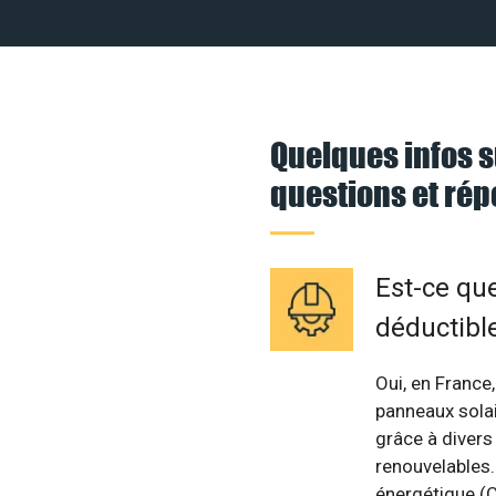
Quelques infos s
questions et ré
Est-ce qu
déductibl
Oui, en France,
panneaux solai
grâce à divers
renouvelables. 
énergétique (C