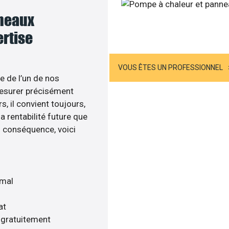
nneaux
Appelez-nous
ertise
US ÊTES UN PARTICULIER
VOUS ÊTES UN PROFESSIONNEL
e de l’un de nos
esurer précisément
s, il convient toujours,
a rentabilité future que
n conséquence, voici
imal
at
s gratuitement