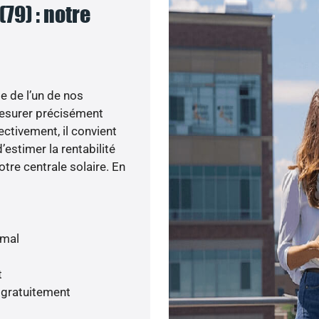
79) : notre
e de l’un de nos
esurer précisément
ectivement, il convient
’estimer la rentabilité
otre centrale solaire. En
imal
t
 gratuitement