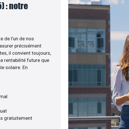
) : notre
te de l’un de nos
esurer précisément
tes, il convient toujours,
a rentabilité future que
le solaire. En
imal
quat
is gratuitement