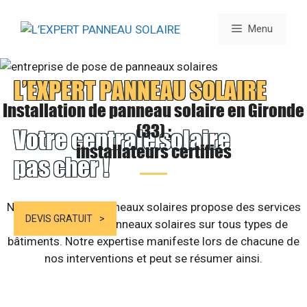
Aller
au
Menu
contenu
L’EXPERT PANNEAU SOLAIRE
Installation de panneau solaire en Gironde
(33) :
Votre centrale solaire
installateurs certifiés
pas cher !
Notre société de panneaux solaires propose des services
DEVIS GRATUIT
d’installation de panneaux solaires sur tous types de
bâtiments. Notre expertise manifeste lors de chacune de
nos interventions et peut se résumer ainsi.